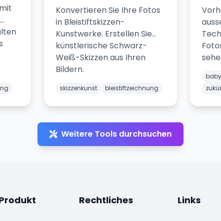
 mit
Konvertieren Sie Ihre Fotos
Vorh
in Bleistiftskizzen-
auss
lten
Kunstwerke. Erstellen Sie
Tech
s
künstlerische Schwarz-
Foto
Weiß-Skizzen aus Ihren
sehen
Bildern.
Kind.
baby
ung
skizzenkunst
bleistiftzeichnung
zukü
Weitere Tools durchsuchen
Produkt
Rechtliches
Links