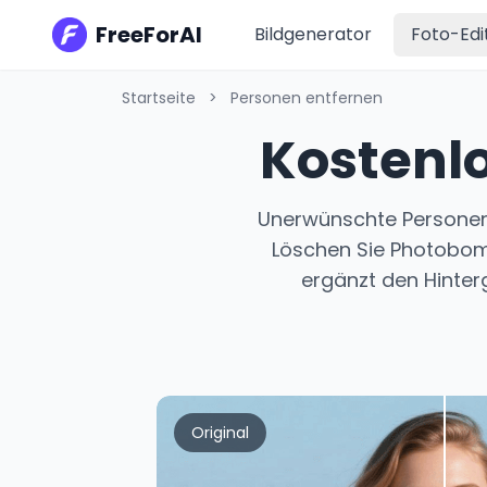
FreeForAI
Bildgenerator
Foto-Edi
Startseite
>
Personen entfernen
Kostenl
Unerwünschte Personen
Löschen Sie Photobombe
ergänzt den Hinterg
Original