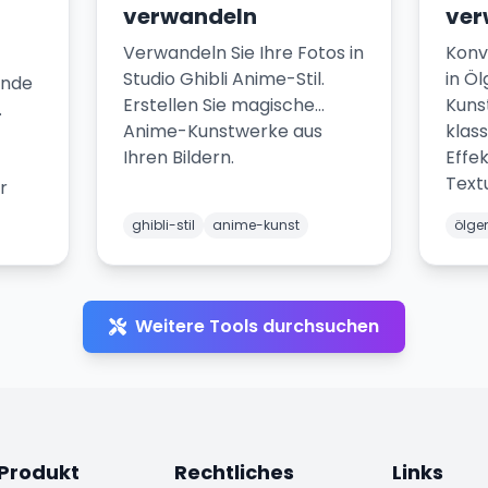
verwandeln
ver
Verwandeln Sie Ihre Fotos in
Konv
Studio Ghibli Anime-Stil.
in Ö
ünde
Erstellen Sie magische
Kunst
.
Anime-Kunstwerke aus
klas
Ihren Bildern.
Effe
Text
r
ghibli-stil
anime-kunst
ölge
Weitere Tools durchsuchen
Produkt
Rechtliches
Links